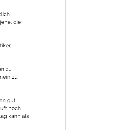
lich 
jene, die 
iker, 
en zu 
nein zu 
en gut 
uft noch 
ag kann als 