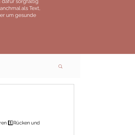
 dafür sorgfältig
anchmal als Text,
mmer um gesunde
hren 1️⃣Rücken und