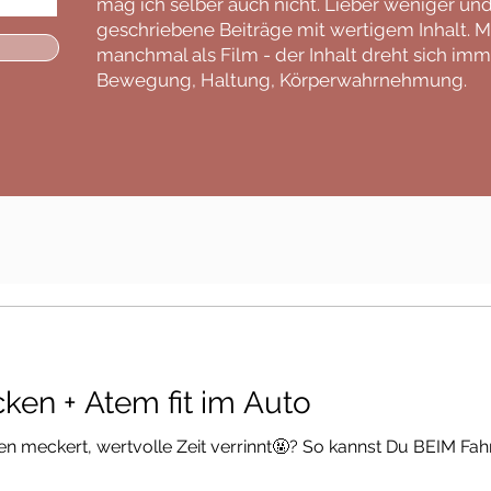
mag ich selber auch nicht. Lieber weniger und
geschriebene Beiträge mit wertigem Inhalt. M
manchmal als Film - der Inhalt dreht sich i
Bewegung, Haltung, Körperwahrnehmung.
ken + Atem fit im Auto
ken meckert, wertvolle Zeit verrinnt🤬? So kannst Du BEIM Fa