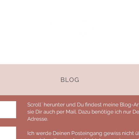
NAL TRAINING
ÜBER MICH
BLOG
Scroll` herunter und Du findest meine Blog-Art
sie Dir auch per Mail. Dazu benötige ich nur
Adresse.
Ich werde Deinen Posteingang gewiss nicht