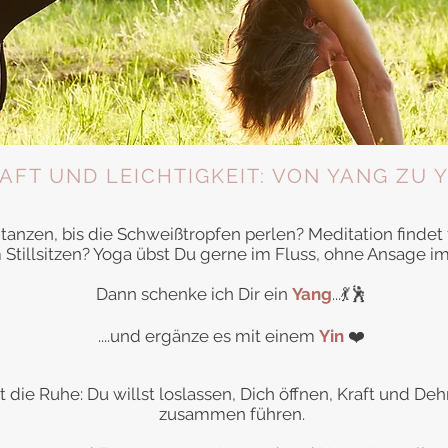
AFT UND LEICHTIGKEIT: VON YANG ZU Y
tanzen, bis die Schweißtropfen perlen? Meditation findet
m Stillsitzen? Yoga übst Du gerne im Fluss, ohne Ansage im
Dann schenke ich Dir ein
Yang
...💃🕺
....und ergänze es mit einem
Yin
❤️
ie Ruhe: Du willst loslassen, Dich öffnen, Kraft und D
zusammen führen.