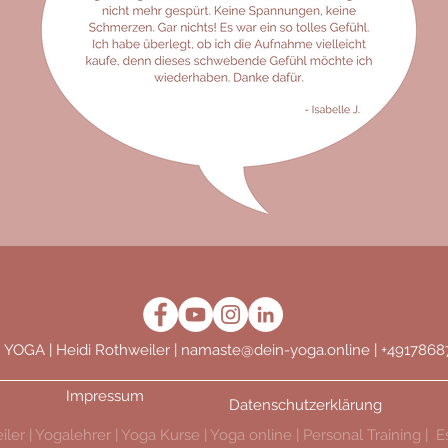
 YOGA | Heidi Rothweiler |
namaste@dein-yoga.online
|
+4917868
Impressum
Datenschutzerklärung
ler | Yogalehrer | Yoga Kurse | Yoga online | Personal Training |