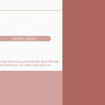
Einzelstunde (ggf. online)
17 €
Ich bin dabei!
impfung/Genesung nicht länger als 6 Monate
durchführen, ich halte Test-Sets vor.