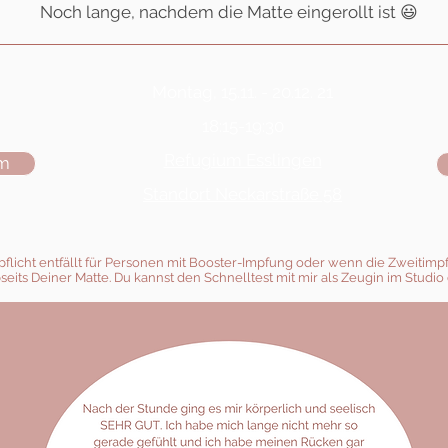
Noch lange, nachdem die Matte eingerollt ist 😃
Montag, 15.11. - 20.12. 21
18:15-19:30
Refugium Esslingen
am
Standort Neckarstraße 58
estpflicht entfällt für Personen mit Booster-Impfung oder wenn die Zweit
bseits Deiner Matte. Du kannst den Schnelltest mit mir als Zeugin im Studio 