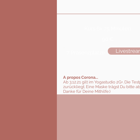
Kurs 6x 75 Minuten
90 €
Livestre
7 Präsenzplätze
A propos Corona...
Ab 3.12.21 gilt im Yogastudio 2G+. Die T
zurückliegt. Eine Maske trägst Du bitte a
Danke für Deine Mithilfe:)