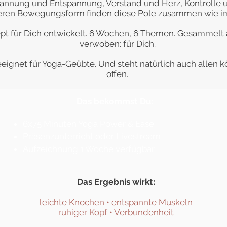
annung und Entspannung, Verstand und Herz, Kontrolle u
ren Bewegungsform finden diese Pole zusammen wie im
ept für Dich entwickelt. 6 Wochen, 6 Themen. Gesammelt 
verwoben: für Dich.
eeignet für Yoga-Geübte. Und steht natürlich auch allen
offen.
Das bekommst Du:
6x75 Minuten Yoga Power & Ease
Präsenzunterricht oder Livestream
Aufzeichnung 1 Woche verfügbar
Das Ergebnis wirkt:
leichte Knochen
• entspannte Muskeln
ruhiger Kopf • Verbundenheit