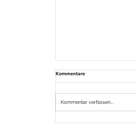
Innere Ruhe finden. Wer will,
Kommentare
der kann.
Sorgen, Druck, Ängste spinnen
klebrige Netze. Wie kann ich
Kommentar verfassen...
NICHT drin hängen bleiben? Die
Antwort ist so einfach wie
unerträglich schwer:...