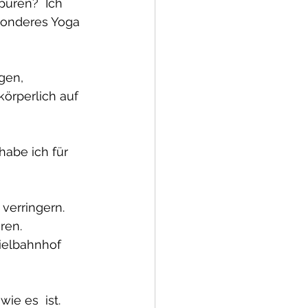
üren?  Ich 
sonderes Yoga 
gen,  
körperlich auf 
abe ich für 
verringern.  
ren. 
ielbahnhof  
ie es  ist. 