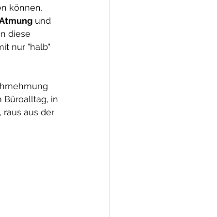
n können. 
 Atmung
 und
n diese 
it nur "halb" 
wahrnehmung 
Büroalltag, in 
 raus aus der 