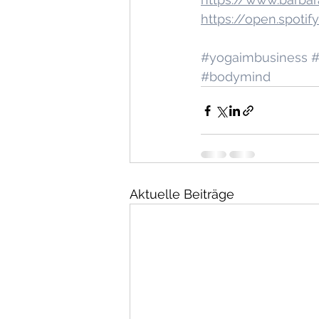
https://open.spoti
#yogaimbusiness
#
#bodymind
Aktuelle Beiträge