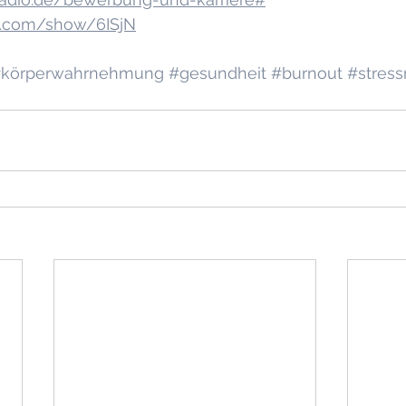
fy.com/show/6ISjN
körperwahrnehmung
#gesundheit
#burnout
#stres