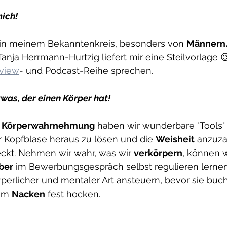
ich! 
s in meinem Bekanntenkreis, besonders von 
Männern.
nja Herrmann-Hurtzig liefert mir eine Steilvorlage 😉.
rview
- und Podcast-Reihe sprechen.
twas, der einen Körper hat! 
 
Körperwahrnehmung
 haben wir wunderbare "Tools"
 Kopfblase heraus zu lösen und die 
Weisheit
 anzuza
ckt. Nehmen wir wahr, was wir 
verkörpern
, können 
ber
 im Bewerbungsgespräch selbst regulieren lernen
rperlicher und mentaler Art ansteuern, bevor sie buc
em 
Nacken
 fest hocken.