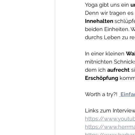
Yoga gibt uns ein 
u
Denn wir tragen es 
Innehalten 
schlüpf
beiden Einheiten. W
durchs Leben zu re
In einer kleinen 
Wa
mitnichten Schnicks
dem ich 
aufrecht
 s
Erschöpfung
 komm
Worth a try?! 
Einfa
Links zum Interview
https://www.yout
https://www.herrm
https://www.barba