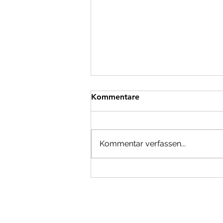
Innere Ruhe finden. Wer will,
Kommentare
der kann.
Sorgen, Druck, Ängste spinnen
klebrige Netze. Wie kann ich
Kommentar verfassen...
NICHT drin hängen bleiben? Die
Antwort ist so einfach wie
unerträglich schwer:...