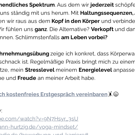
nendliches Spektrum
. Aus dem wir 
jederzeit 
schöpfe
uns ständig mit uns herum. Mit 
Haltungssequenzen,
en wir raus aus dem
 Kopf in den Körper
 und verbinde
ir fühlen uns 
ganz
. Die Alternative? 
Verkopft 
und dam
nnen. Schlimmstenfalls 
am Leben vorbei? 
hrnehmungsübung 
zeige ich konkret, dass Körper
chnack ist. Regelmäßige Praxis bringt mich zu einem 
itze, mein 
Stresslevel 
meinem 
Energielevel 
anpasse,
e und 
Freude
 an meiner Arbeit habe. 
ch kostenfreies Erstgespräch vereinbaren
🤸😉
:
ube.com/watch?v=9N7Hsyr_3sU
ann-hurtzig.de/yoga-mindset/
radio.de/bewerbung-und-karriere#